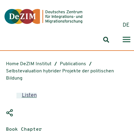
Jump to ReadSpeaker webReader
Jump to content
Jump to navigation
Jump to cookie settings
DE
Search for
Home DeZIM Institut
Publications
Selbstevaluation hybrider Projekte der politischen
Bildung
Listen
Publication type:
Book Chapter