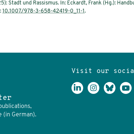
25): Stadt und Rassismus. In: Eckardt, Frank (Hg.): Handb
:
10.1007/978-3-658-42419-0_11-1
.
Visit our soci
ter
publications,
e (in German).