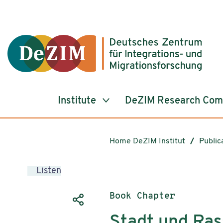
Jump to ReadSpeaker webReader
Jump to content
Jump to navigation
Jump to cookie settings
Institute
DeZIM Research Co
Home DeZIM Institut
Public
Listen
Publication type:
Book Chapter
Stadt und Ra