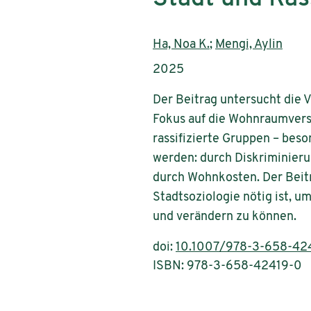
Authors:
Ha, Noa K.
;
Mengi, Aylin
Publication year:
2025
Der Beitrag untersucht die
Fokus auf die Wohnraumverso
rassifizierte Gruppen – bes
werden: durch Diskriminier
durch Wohnkosten. Der Beitr
Stadtsoziologie nötig ist, 
und verändern zu können.
doi:
10.1007/978-3-658-424
ISBN: 978-3-658-42419-0