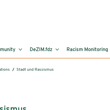
mmunity
DeZIM.fdz
Racism Monitoring
ations
Stadt und Rassismus
ssismus