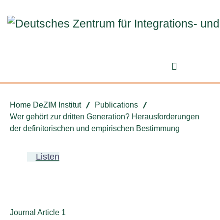
Jump to ReadSpeaker webReader
Jump to content
Jump to navigation
Jump to cookie settings
Search fo
Home DeZIM Institut
Publications
Wer gehört zur dritten Generation? Herausforderungen
der definitorischen und empirischen Bestimmung
Listen
Publication type:
Journal Article 1