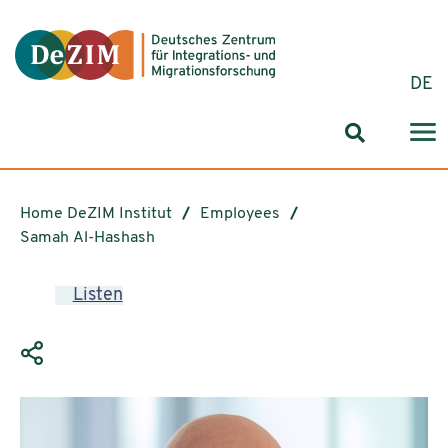
Jump to ReadSpeaker webReader
Jump to content
Jump to navigation
Jump to cookie settings
DE
Search for
Home DeZIM Institut
Employees
Samah Al-Hashash
Listen