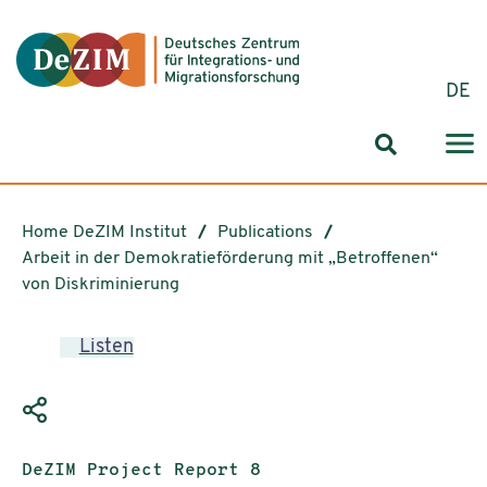
Jump to ReadSpeaker webReader
Jump to content
Jump to navigation
Jump to cookie settings
DE
Search for
Home DeZIM Institut
Publications
Arbeit in der Demokratieförderung mit „Betroffenen“
von Diskriminierung
Listen
Publication type:
DeZIM Project Report 8