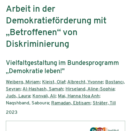
Arbeit in der
Demokratieförderung mit
„Betroffenen“ von
Diskriminierung
Subtitle:
Vielfaltgestaltung im Bundesprogramm
„Demokratie leben!"
Authors:
Weiberg, Mirjam
;
Kleist, Olaf
;
Albrecht, Yvonne
;
Bostancı,
Seyran
;
Al-Hashash, Samah
;
Hirseland, Aline-Sophia
;
Juds, Laura
;
Konyali, Ali
;
Mai, Hanna Hoa Anh
;
Naqshband, Saboura;
Ramadan, Ebtisam
;
Sträter, Till
Publication year:
2023