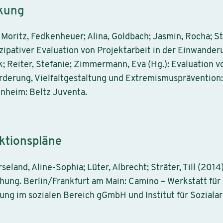
rkung
Moritz, Fedkenheuer; Alina, Goldbach; Jasmin, Rocha; Str
zipativer Evaluation von Projektarbeit in der Einwanderu
ank; Reiter, Stefanie; Zimmermann, Eva (Hg.): Evaluatio
rderung, Vielfaltgestaltung und Extremismusprävention
nheim: Beltz Juventa.
ktionspläne
rseland, Aline-Sophia; Lüter, Albrecht; Sträter, Till (201
hung. Berlin/Frankfurt am Main: Camino – Werkstatt für 
ung im sozialen Bereich gGmbH und Institut für Soziala