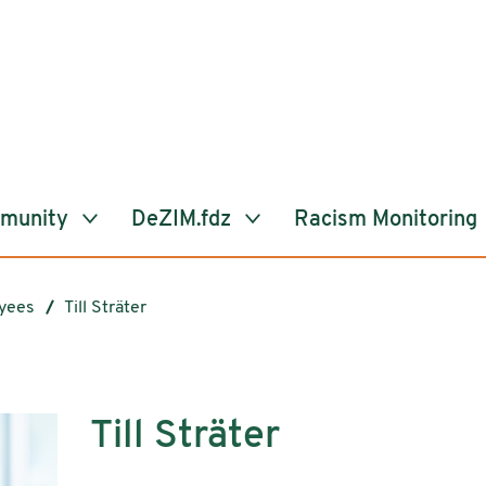
mmunity
DeZIM.fdz
Racism Monitoring
yees
Till Sträter
Till Sträter