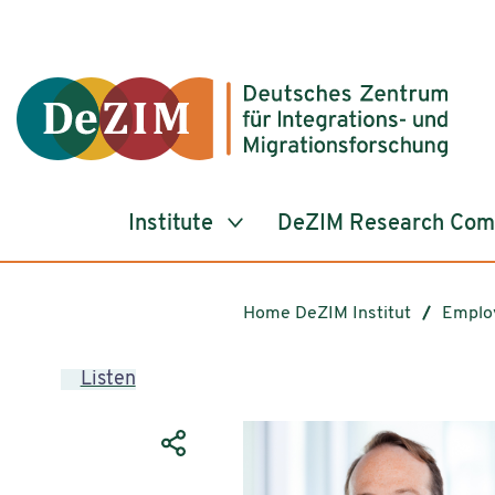
Jump to ReadSpeaker webReader
Jump to content
Jump to navigation
Jump to cookie settings
Institute
DeZIM Research Co
Home DeZIM Institut
Emplo
Listen