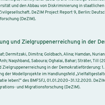
sität und den Abbau von Diskriminierung in staatlichen 
ivilgesellschaft. DeZIM Project Report 9, Berlin: Deuts
sforschung (DeZIM).
rung und Zielgruppenerreichung in der D
laf; Dermitzaki, Dimitra; Goldbach, Alina; Hamdan, Nurian
Anh; Naqshband, Saboura; Oghalai, Bahar; Sträter, Till (2
d Zielgruppenerreichung in der Demokratieförderung: 1
ng der Modellprojekte im Handlungsfeld „Vielfaltgesta
e leben!“ des BMFSFJ, 01.01.2020–31.12.2020. DeZIM P
rations- und Migrationsforschung (DeZIM).