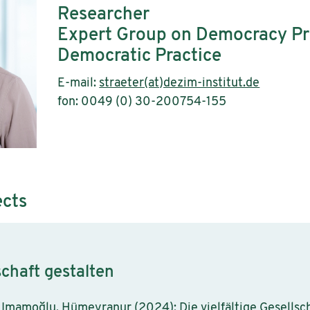
Researcher
Expert Group on Democracy P
Democratic Practice
E-mail:
straeter(at)dezim-institut.de
fon: 0049 (0) 30-200754-155
ects
schaft gestalten
ll; Imamoğlu, Hümeyranur (2024): Die vielfältige Gesellsc