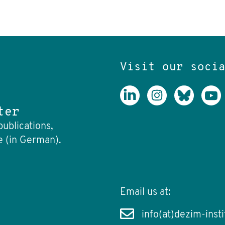
Visit our soci
ter
publications,
e (in German).
Email us at:
info(at)dezim-insti