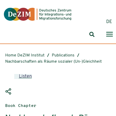
Jump to ReadSpeaker webReader
Jump to content
Jump to navigation
Jump to cookie settings
DE
Search for
Home DeZIM Institut
Publications
Nachbarschaften als Räume sozialer (Un-)Gleichheit
Listen
Publication type:
Book Chapter