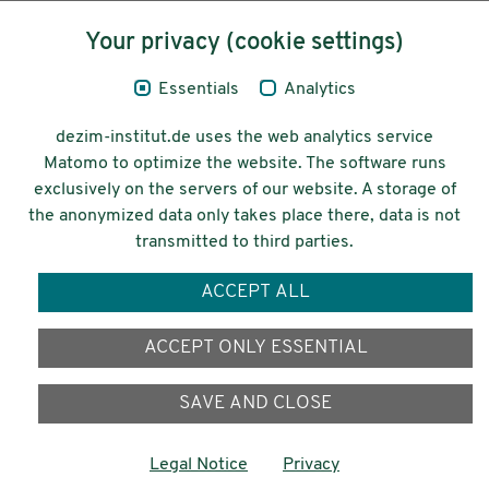
Content
Your privacy (cookie settings)
Legal Notice
Essentials
Analytics
Privacy
dezim-institut.de uses the web analytics service
Accessibility
Matomo to optimize the website. The software runs
exclusively on the servers of our website. A storage of
© 2026 Deutsches Zentrum für
the anonymized data only takes place there, data is not
Integrations-
transmitted to third parties.
und Migrationsforschung DeZIM e.V.
ACCEPT ALL
Funding
ACCEPT ONLY ESSENTIAL
SAVE AND CLOSE
Legal Notice
Privacy