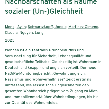
Nachbarschaften als Räume
sozialer (Un-)Gleichheit
Authors:
Mengi, Aylin
;
Schwartzkopff, Jondis
;
Martínez Gimeno,
Claudia
;
Nguyen, Long
Publication year:
2025
Wohnen ist ein zentrales Grundbedürfnis und
Voraussetzung für Sicherheit, Lebensqualität und
gesellschaftliche Teilhabe. Gleichzeitig ist Wohnraum in
Deutschland knapp – und ungleich verteilt. Der neue
NaDiRa-Monitoringbericht „Gewohnt ungleich:
Rassismus und Wohnverhältnisse“ zeigt erstmals
umfassend, wie rassistische Ungleichheiten den
gesamten Wohnbereich prägen: vom Zugang zu Miet-
und Immobilienmarkt über Wohnbedingungen, bis hin
zur Qualität des Wohnumfelds.