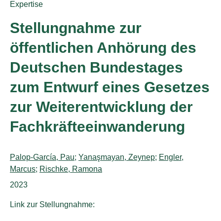
Publication type:
Expertise
Stellungnahme zur
öffentlichen Anhörung des
Deutschen Bundestages
zum Entwurf eines Gesetzes
zur Weiterentwicklung der
Fachkräfteeinwanderung
Authors:
Palop-García, Pau
;
Yanaşmayan, Zeynep
;
Engler,
Marcus
;
Rischke, Ramona
Publication year:
2023
Link zur Stellungnahme: