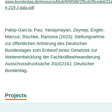
www.bundestag.de/resource/blob/949588/1f5cdcf9cedeb33
4-219-J-data.pdf
Palop-García, Pau; Yanaşmayan, Zeynep; Engler,
Marcus; Rischke, Ramona (2023): Stellungnahme
zur öffentlichen Anhörung des Deutschen
Bundestages zum Entwurf eines Gesetzes zur
Weiterentwicklung der Fachkräfteeinwanderung.
Ausschussdrucksache 20(4)219J, Deutscher
Bundestag.
Projects