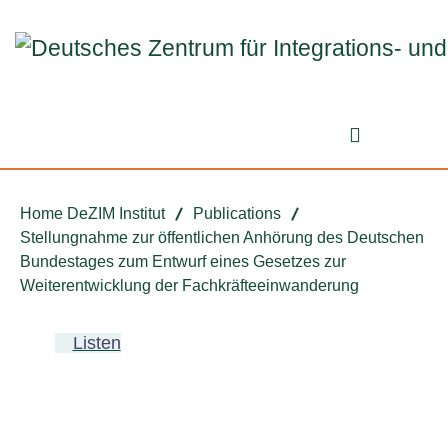
Jump to ReadSpeaker webReader
Jump to content
Jump to navigation
Jump to cookie settings
Search fo
Home DeZIM Institut
Publications
Stellungnahme zur öffentlichen Anhörung des Deutschen
Bundestages zum Entwurf eines Gesetzes zur
Weiterentwicklung der Fachkräfteeinwanderung
Listen