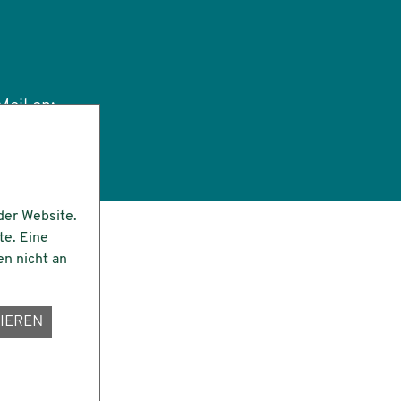
ail an:
tut.de
der Website.
te. Eine
en nicht an
IEREN