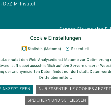
 DeZIM-Institut.
Senden Sie uns eine E-M
Cookie Einstellungen
info(at)dezim-insti
Statistik (Matomo)
Essentiell
tut.de nutzt den Web-Analysedienst Matomo zur Optimierung 
tware läuft dabei ausschließlich auf den Servern unserer Websi
Barrierefreiheit
Gefördert vom
g der anonymisierten Daten findet nur dort statt, Daten werd
Dritte übermittelt.
E AKZEPTIEREN
NUR ESSENTIELLE COOKIES AKZEPT
ons-
SPEICHERN UND SCHLIESSEN