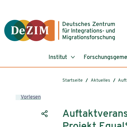
Zum ReadSpeaker webReader springen
Zum Inhalt springen
Zur Navigation springen
Zu Cookie-Einstellungen springen
Institut
Forschungsgeme
Startseite
Aktuelles
Auft
Vorlesen
Auftaktverans
Projekt Equal