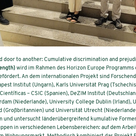
d door to another: Cumulative discrimination and prejud
rength)
wird im Rahmen des Horizon Europe Programms 
fördert. An dem internationalen Projekt sind Forschende
pest Institut (Ungarn), Karls Universität Prag (Tschechi
Científicas – CSIC (Spanien), DeZIM Institut (Deutschland
rdam (Niederlande), University College Dublin (Irland), 
d (Großbritannien) und Universität Utrecht (Niederlande
um und untersucht länderübergreifend kumulative Forme
uppen in verschiedenen Lebensbereichen: auf dem Arbeit