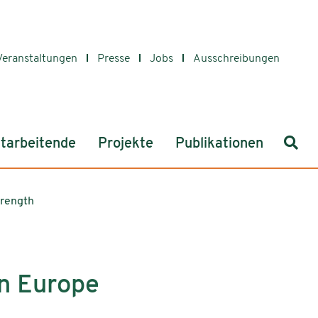
Veranstaltungen
Presse
Jobs
Ausschreibungen
Such
tarbeitende
Projekte
Publikationen
trength
on Europe