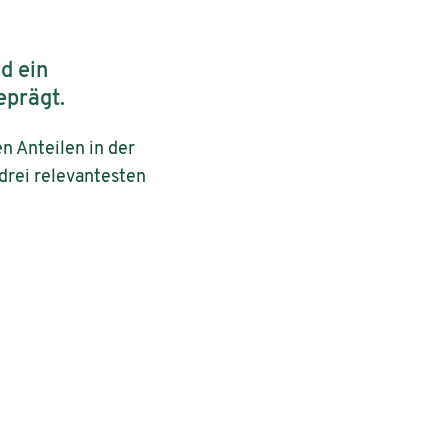
d ein
eprägt.
 Anteilen in der
drei relevantesten