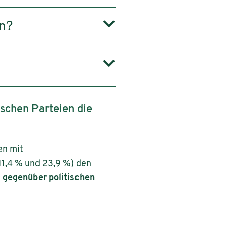
en?
ischen Parteien die
en mit
11,4 % und 23,9 %) den
s gegenüber politischen