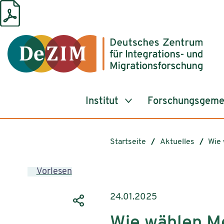
Zum ReadSpeaker webReader springen
Zum Inhalt springen
Zur Navigation springen
Zu Cookie-Einstellungen springen
Institut
Forschungsgeme
Startseite
Aktuelles
Wie 
Vorlesen
24.01.2025
Wie wählen M