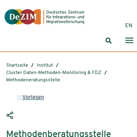
Zum ReadSpeaker webReader springen
Zum Inhalt springen
Zur Navigation springen
Zu Cookie-Einstellungen springen
EN
Suchformul
Startseite
Institut
Cluster Daten-Methoden-Monitoring & FDZ
Methodeneratungsstelle
Vorlesen
Methodenberatungsstelle