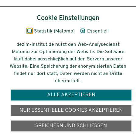
Inhalt
Cookie Einstellungen
Impressum
Statistik (Matomo)
Essentiell
Datenschutz
dezim-institut.de nutzt den Web-Analysedienst
Matomo zur Optimierung der Website. Die Software
Barrierefreiheit
läuft dabei ausschließlich auf den Servern unserer
Website. Eine Speicherung der anonymisierten Daten
© 2026 Deutsches Zentrum für
findet nur dort statt, Daten werden nicht an Dritte
Integrations-
übermittelt.
und Migrationsforschung DeZIM e.V.
ALLE AKZEPTIEREN
Gefördert vom
NUR ESSENTIELLE COOKIES AKZEPTIEREN
SPEICHERN UND SCHLIESSEN