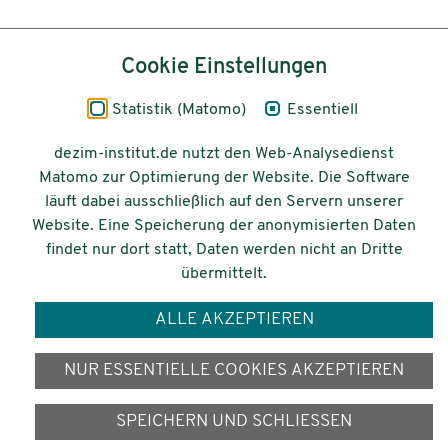
Inhalt
Cookie Einstellungen
Impressum
Statistik (Matomo)
Essentiell
Datenschutz
dezim-institut.de nutzt den Web-Analysedienst
Matomo zur Optimierung der Website. Die Software
Barrierefreiheit
läuft dabei ausschließlich auf den Servern unserer
Website. Eine Speicherung der anonymisierten Daten
© 2026 Deutsches Zentrum für
findet nur dort statt, Daten werden nicht an Dritte
Integrations-
übermittelt.
und Migrationsforschung DeZIM e.V.
ALLE AKZEPTIEREN
Gefördert vom
NUR ESSENTIELLE COOKIES AKZEPTIEREN
SPEICHERN UND SCHLIESSEN