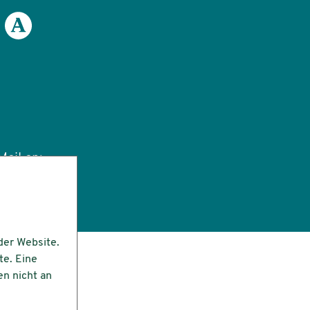
ail an:
tut.de
der Website.
te. Eine
en nicht an