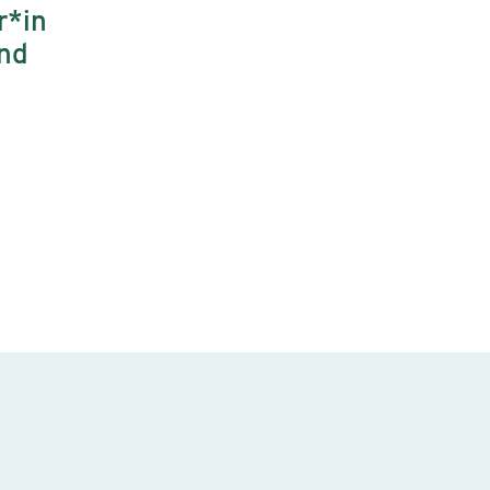
r*in
und