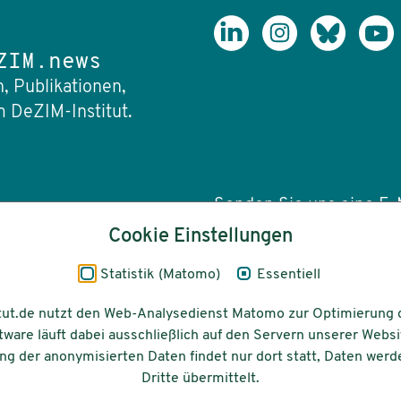
ZIM.news
, Publikationen,
 DeZIM-Institut.
Senden Sie uns eine E-M
Cookie Einstellungen
info(at)dezim-insti
Statistik (Matomo)
Essentiell
tut.de nutzt den Web-Analysedienst Matomo zur Optimierung 
tware läuft dabei ausschließlich auf den Servern unserer Websi
Barrierefreiheit
Gefördert vom
g der anonymisierten Daten findet nur dort statt, Daten werd
Dritte übermittelt.