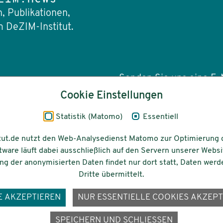
, Publikationen,
 DeZIM-Institut.
Senden Sie uns eine E-M
Cookie Einstellungen
info(at)dezim-insti
Statistik (Matomo)
Essentiell
tut.de nutzt den Web-Analysedienst Matomo zur Optimierung 
tware läuft dabei ausschließlich auf den Servern unserer Websi
Barrierefreiheit
Gefördert vom
g der anonymisierten Daten findet nur dort statt, Daten werd
Dritte übermittelt.
E AKZEPTIEREN
NUR ESSENTIELLE COOKIES AKZEPT
ons-
SPEICHERN UND SCHLIESSEN