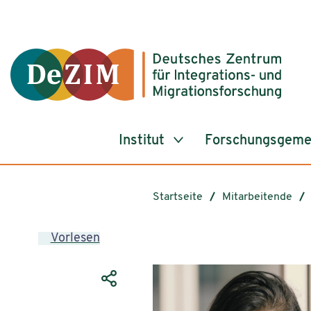
Zum ReadSpeaker webReader springen
Zum Inhalt springen
Zur Navigation springen
Zu Cookie-Einstellungen springen
Institut
Forschungsgeme
Startseite
Mitarbeitende
Vorlesen