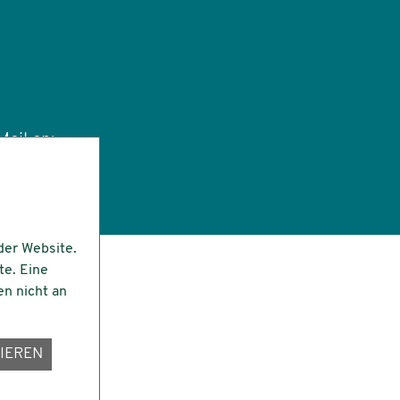
ail an:
tut.de
der Website.
te. Eine
en nicht an
IEREN