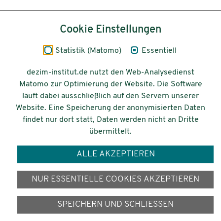
Inhalt
Cookie Einstellungen
Impressum
Statistik (Matomo)
Essentiell
Datenschutz
dezim-institut.de nutzt den Web-Analysedienst
Matomo zur Optimierung der Website. Die Software
Barrierefreiheit
läuft dabei ausschließlich auf den Servern unserer
Website. Eine Speicherung der anonymisierten Daten
© 2026 Deutsches Zentrum für
findet nur dort statt, Daten werden nicht an Dritte
Integrations-
übermittelt.
und Migrationsforschung DeZIM e.V.
ALLE AKZEPTIEREN
Gefördert vom
NUR ESSENTIELLE COOKIES AKZEPTIEREN
SPEICHERN UND SCHLIESSEN