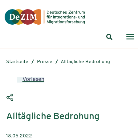
Zum ReadSpeaker webReader springen
Zum Inhalt springen
Zur Navigation springen
Zu Cookie-Einstellungen springen
Suchformul
Startseite
Presse
Alltägliche Bedrohung
Vorlesen
Alltägliche Bedrohung
18.05.2022