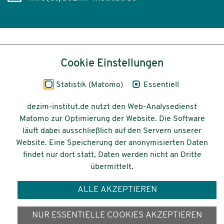
Inhalt
Cookie Einstellungen
Impressum
Statistik (Matomo)
Essentiell
Datenschutz
dezim-institut.de nutzt den Web-Analysedienst
Matomo zur Optimierung der Website. Die Software
Barrierefreiheit
läuft dabei ausschließlich auf den Servern unserer
Website. Eine Speicherung der anonymisierten Daten
© 2026 Deutsches Zentrum für
findet nur dort statt, Daten werden nicht an Dritte
Integrations-
übermittelt.
und Migrationsforschung DeZIM e.V.
ALLE AKZEPTIEREN
Gefördert vom
NUR ESSENTIELLE COOKIES AKZEPTIEREN