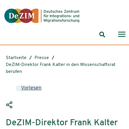
Zum ReadSpeaker webReader springen
Zum Inhalt springen
Zur Navigation springen
Zu Cookie-Einstellungen springen
Suchformul
Startseite
Presse
DeZIM-Direktor Frank Kalter in den Wissenschaftsrat
berufen
Vorlesen
DeZIM-Direktor Frank Kalter