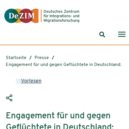
Zum ReadSpeaker webReader springen
Zum Inhalt springen
Zur Navigation springen
Zu Cookie-Einstellungen springen
Suchformul
Startseite
Presse
Engagement für und gegen Geflüchtete in Deutschland:
Vorlesen
Engagement für und gegen
Geflüchtete in Deutschland: