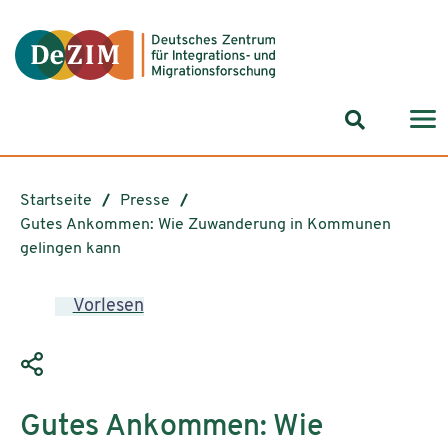
Zum ReadSpeaker webReader springen
Zum Inhalt springen
Zur Navigation springen
Zu Cookie-Einstellungen springen
Suchformul
Startseite
Presse
Gutes Ankommen: Wie Zuwanderung in Kommunen
gelingen kann
Vorlesen
Gutes Ankommen: Wie