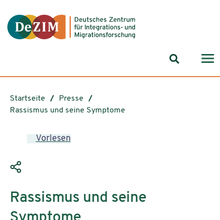
Zum ReadSpeaker webReader springen
Zum Inhalt springen
Zur Navigation springen
Zu Cookie-Einstellungen springen
Suchformul
Startseite
Presse
Rassismus und seine Symptome
Vorlesen
Rassismus und seine
Symptome