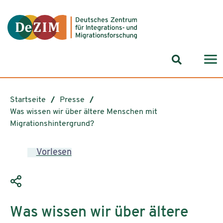
Zum ReadSpeaker webReader springen
Zum Inhalt springen
Zur Navigation springen
Zu Cookie-Einstellungen springen
Suchformul
Startseite
Presse
Was wissen wir über ältere Menschen mit
Migrationshintergrund?
Vorlesen
Was wissen wir über ältere