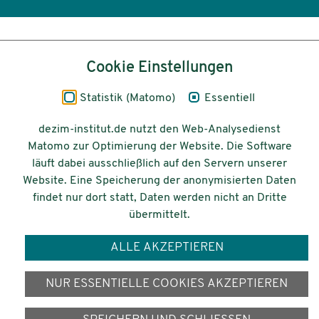
Inhalt
Cookie Einstellungen
Impressum
Statistik (Matomo)
Essentiell
Datenschutz
dezim-institut.de nutzt den Web-Analysedienst
Matomo zur Optimierung der Website. Die Software
Barrierefreiheit
läuft dabei ausschließlich auf den Servern unserer
Website. Eine Speicherung der anonymisierten Daten
© 2026 Deutsches Zentrum für
findet nur dort statt, Daten werden nicht an Dritte
Integrations-
übermittelt.
und Migrationsforschung DeZIM e.V.
ALLE AKZEPTIEREN
Gefördert vom
NUR ESSENTIELLE COOKIES AKZEPTIEREN