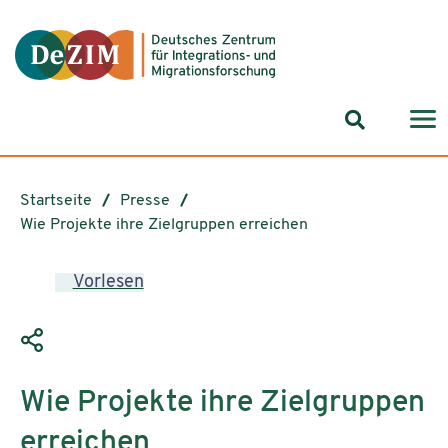
Zum ReadSpeaker webReader springen
Zum Inhalt springen
Zur Navigation springen
Zu Cookie-Einstellungen springen
Suchformul
Startseite
Presse
Wie Projekte ihre Zielgruppen erreichen
Vorlesen
Wie Projekte ihre Zielgruppen
erreichen