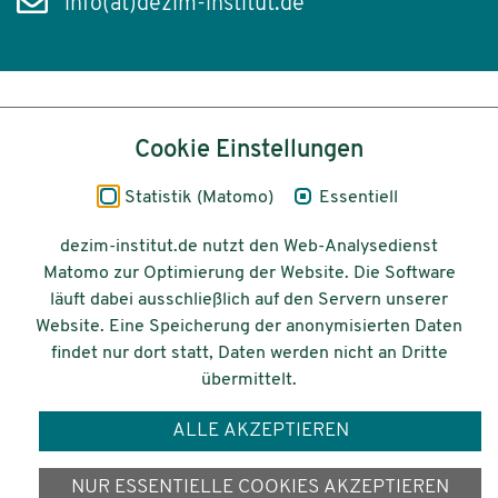
info(at)dezim-institut.de
Inhalt
Cookie Einstellungen
Impressum
Statistik (Matomo)
Essentiell
Datenschutz
dezim-institut.de nutzt den Web-Analysedienst
Matomo zur Optimierung der Website. Die Software
Barrierefreiheit
läuft dabei ausschließlich auf den Servern unserer
Website. Eine Speicherung der anonymisierten Daten
© 2026 Deutsches Zentrum für
findet nur dort statt, Daten werden nicht an Dritte
Integrations-
übermittelt.
und Migrationsforschung DeZIM e.V.
ALLE AKZEPTIEREN
Gefördert vom
NUR ESSENTIELLE COOKIES AKZEPTIEREN