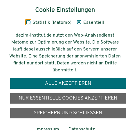
Inhalt
Cookie Einstellungen
Impressum
Statistik (Matomo)
Essentiell
Datenschutz
dezim-institut.de nutzt den Web-Analysedienst
Matomo zur Optimierung der Website. Die Software
Barrierefreiheit
läuft dabei ausschließlich auf den Servern unserer
Website. Eine Speicherung der anonymisierten Daten
© 2026 Deutsches Zentrum für
findet nur dort statt, Daten werden nicht an Dritte
Integrations-
übermittelt.
und Migrationsforschung DeZIM e.V.
ALLE AKZEPTIEREN
Gefördert vom
NUR ESSENTIELLE COOKIES AKZEPTIEREN
SPEICHERN UND SCHLIESSEN
Impressum
Datenschutz