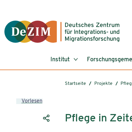
Zum ReadSpeaker webReader springen
Zum Inhalt springen
Zur Navigation springen
Zu Cookie-Einstellungen springen
Institut
Forschungsgeme
Startseite
Projekte
Pfleg
Vorlesen
Pflege in Zei