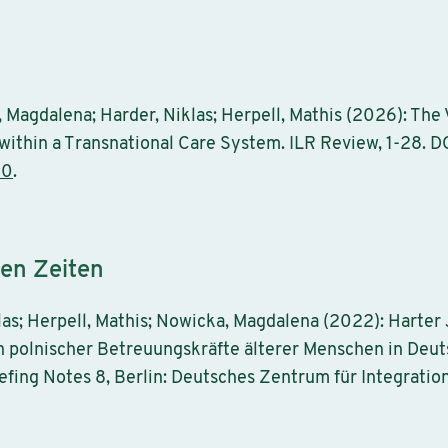
Magdalena; Harder, Niklas; Herpell, Mathis (2026): The 
ithin a Transnational Care System. ILR Review, 1-28. DO
20
.
ren Zeiten
las; Herpell, Mathis; Nowicka, Magdalena (2022): Harter
n polnischer Betreuungskräfte älterer Menschen in Deu
ing Notes 8, Berlin: Deutsches Zentrum für Integratio