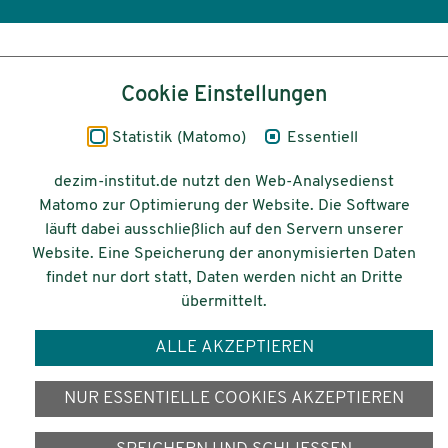
Inhalt
Cookie Einstellungen
Impressum
Statistik (Matomo)
Essentiell
Datenschutz
dezim-institut.de nutzt den Web-Analysedienst
Matomo zur Optimierung der Website. Die Software
Barrierefreiheit
läuft dabei ausschließlich auf den Servern unserer
Website. Eine Speicherung der anonymisierten Daten
© 2026 Deutsches Zentrum für
findet nur dort statt, Daten werden nicht an Dritte
Integrations-
übermittelt.
und Migrationsforschung DeZIM e.V.
ALLE AKZEPTIEREN
Gefördert vom
NUR ESSENTIELLE COOKIES AKZEPTIEREN