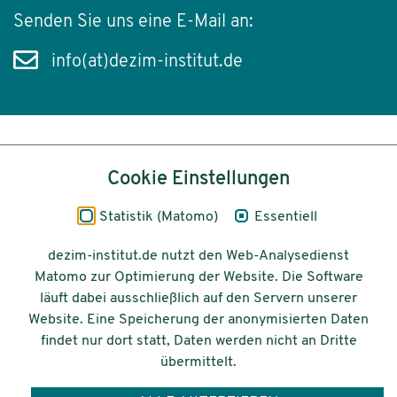
Senden Sie uns eine E-Mail an:
info(at)dezim-institut.de
Inhalt
Cookie Einstellungen
Impressum
Statistik (Matomo)
Essentiell
Datenschutz
dezim-institut.de nutzt den Web-Analysedienst
Matomo zur Optimierung der Website. Die Software
Barrierefreiheit
läuft dabei ausschließlich auf den Servern unserer
Website. Eine Speicherung der anonymisierten Daten
© 2026 Deutsches Zentrum für
findet nur dort statt, Daten werden nicht an Dritte
Integrations-
übermittelt.
und Migrationsforschung DeZIM e.V.