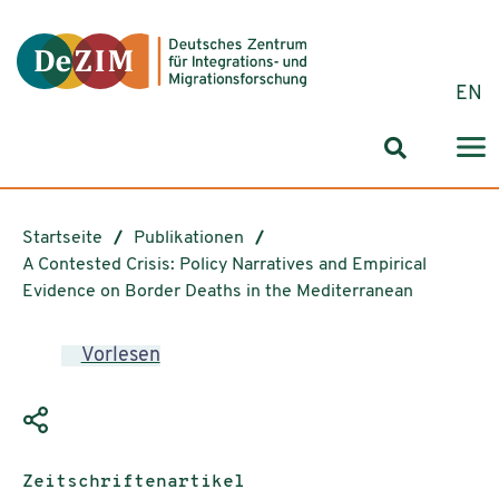
Zum ReadSpeaker webReader springen
Zum Inhalt springen
Zur Navigation springen
Zu Cookie-Einstellungen springen
EN
Suchformul
Startseite
Publikationen
A Contested Crisis: Policy Narratives and Empirical
Evidence on Border Deaths in the Mediterranean
Vorlesen
Publikationstyp:
Zeitschriftenartikel