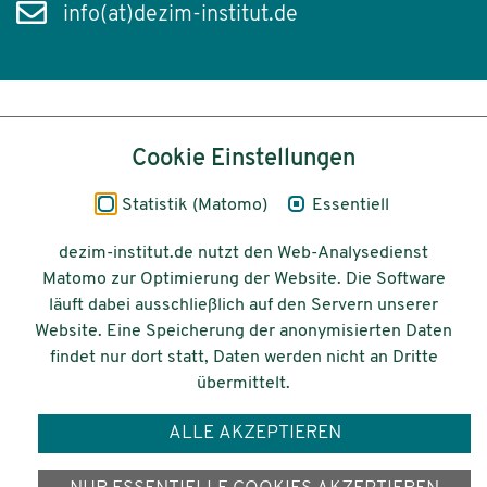
info(at)dezim-institut.de
Inhalt
Cookie Einstellungen
Impressum
Statistik (Matomo)
Essentiell
Datenschutz
dezim-institut.de nutzt den Web-Analysedienst
Matomo zur Optimierung der Website. Die Software
Barrierefreiheit
läuft dabei ausschließlich auf den Servern unserer
Website. Eine Speicherung der anonymisierten Daten
© 2026 Deutsches Zentrum für
findet nur dort statt, Daten werden nicht an Dritte
Integrations-
übermittelt.
und Migrationsforschung DeZIM e.V.
ALLE AKZEPTIEREN
Gefördert vom