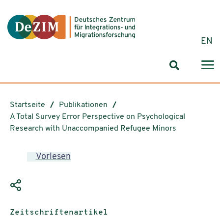
Zum ReadSpeaker webReader springen
Zum Inhalt springen
Zur Navigation springen
Zu Cookie-Einstellungen springen
EN
Suchformul
Startseite
Publikationen
A Total Survey Error Perspective on Psychological
Research with Unaccompanied Refugee Minors
Vorlesen
Publikationstyp:
Zeitschriftenartikel