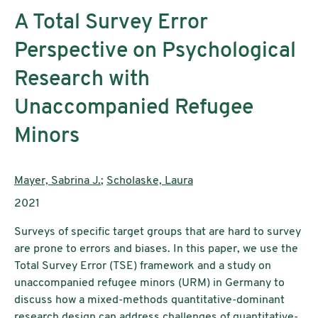
A Total Survey Error
Perspective on Psychological
Research with
Unaccompanied Refugee
Minors
AutorInnen:
Mayer, Sabrina J.
;
Scholaske, Laura
Publikationsjahr:
2021
Surveys of specific target groups that are hard to survey
are prone to errors and biases. In this paper, we use the
Total Survey Error (TSE) framework and a study on
unaccompanied refugee minors (URM) in Germany to
discuss how a mixed-methods quantitative-dominant
research design can address challenges of quantitative-