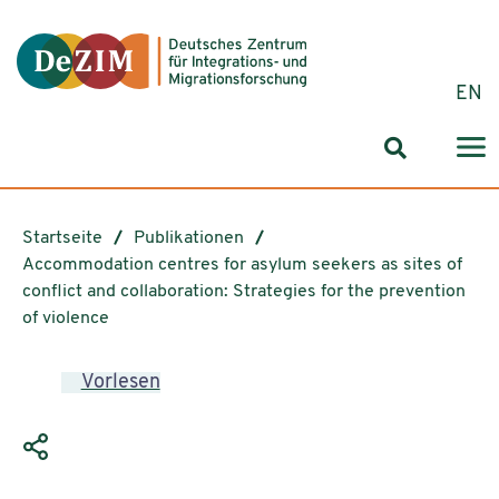
Zum ReadSpeaker webReader springen
Zum Inhalt springen
Zur Navigation springen
Zu Cookie-Einstellungen springen
EN
Suchformul
Startseite
Publikationen
Accommodation centres for asylum seekers as sites of
conflict and collaboration: Strategies for the prevention
of violence
Vorlesen