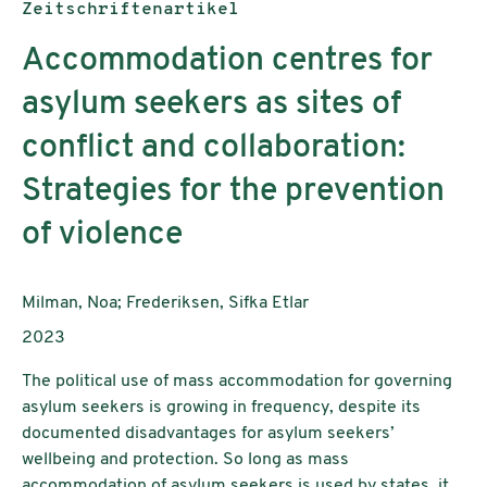
Publikationstyp:
Zeitschriftenartikel
Accommodation centres for
asylum seekers as sites of
conflict and collaboration:
Strategies for the prevention
of violence
AutorInnen:
Milman, Noa; Frederiksen, Sifka Etlar
Publikationsjahr:
2023
The political use of mass accommodation for governing
asylum seekers is growing in frequency, despite its
documented disadvantages for asylum seekers’
wellbeing and protection. So long as mass
accommodation of asylum seekers is used by states, it