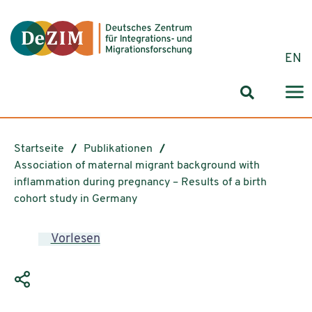
Zum ReadSpeaker webReader springen
Zum Inhalt springen
Zur Navigation springen
Zu Cookie-Einstellungen springen
EN
Suchformul
Startseite
Publikationen
Association of maternal migrant background with
inflammation during pregnancy – Results of a birth
cohort study in Germany
Vorlesen