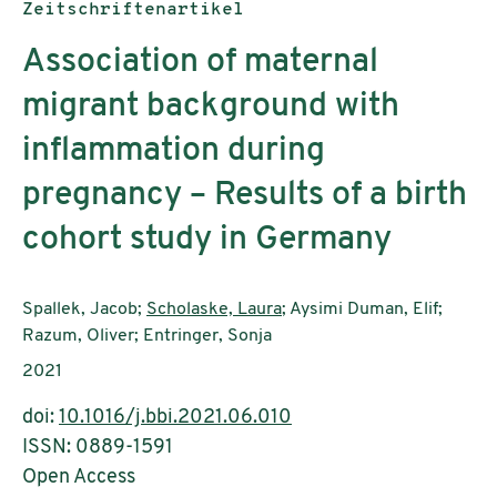
Publikationstyp:
Zeitschriftenartikel
Association of maternal
migrant background with
inflammation during
pregnancy – Results of a birth
cohort study in Germany
AutorInnen:
Spallek, Jacob;
Scholaske, Laura
; Aysimi Duman, Elif;
Razum, Oliver; Entringer, Sonja
Publikationsjahr:
2021
doi:
10.1016/j.bbi.2021.06.010
ISSN: 0889-1591
Open Access