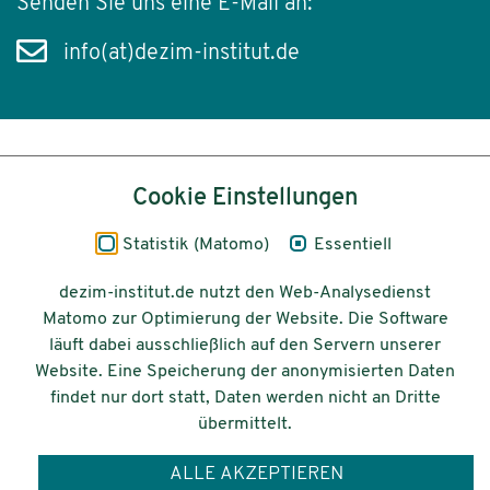
Senden Sie uns eine E-Mail an:
info(at)dezim-institut.de
Inhalt
Cookie Einstellungen
Impressum
Statistik (Matomo)
Essentiell
Datenschutz
dezim-institut.de nutzt den Web-Analysedienst
Matomo zur Optimierung der Website. Die Software
Barrierefreiheit
läuft dabei ausschließlich auf den Servern unserer
Website. Eine Speicherung der anonymisierten Daten
© 2026 Deutsches Zentrum für
findet nur dort statt, Daten werden nicht an Dritte
Integrations-
übermittelt.
und Migrationsforschung DeZIM e.V.
ALLE AKZEPTIEREN
Gefördert vom