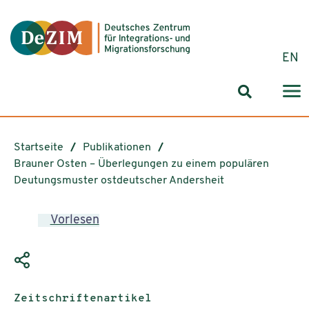
Zum ReadSpeaker webReader springen
Zum Inhalt springen
Zur Navigation springen
Zu Cookie-Einstellungen springen
EN
Suchformul
Startseite
Publikationen
Brauner Osten – Überlegungen zu einem populären
Deutungsmuster ostdeutscher Andersheit
Vorlesen
Publikationstyp:
Zeitschriftenartikel