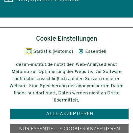
Inhalt
Cookie Einstellungen
Impressum
Statistik (Matomo)
Essentiell
Datenschutz
dezim-institut.de nutzt den Web-Analysedienst
Matomo zur Optimierung der Website. Die Software
Barrierefreiheit
läuft dabei ausschließlich auf den Servern unserer
Website. Eine Speicherung der anonymisierten Daten
© 2026 Deutsches Zentrum für
findet nur dort statt, Daten werden nicht an Dritte
Integrations-
übermittelt.
und Migrationsforschung DeZIM e.V.
ALLE AKZEPTIEREN
Gefördert vom
NUR ESSENTIELLE COOKIES AKZEPTIEREN