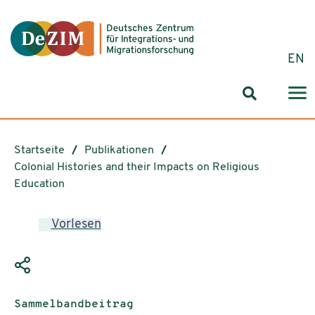
Zum ReadSpeaker webReader springen
Zum Inhalt springen
Zur Navigation springen
Zu Cookie-Einstellungen springen
EN
Suchformul
Startseite
Publikationen
Colonial Histories and their Impacts on Religious
Education
Vorlesen
Publikationstyp:
Sammelbandbeitrag