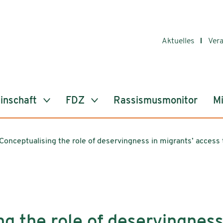
Aktuelles
Ver
inschaft
FDZ
Rassismusmonitor
Mi
Conceptualising the role of deservingness in migrants’ access 
g the role of deservingness