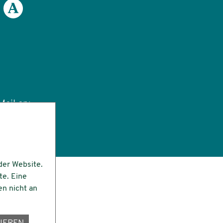
ail an:
tut.de
der Website.
te. Eine
en nicht an