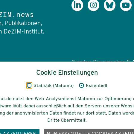
ZIM.news
, Publikationen,
 DeZIM-Institut.
Senden Sie uns eine E-M
Cookie Einstellungen
info(at)dezim-insti
Statistik (Matomo)
Essentiell
tut.de nutzt den Web-Analysedienst Matomo zur Optimierung 
tware läuft dabei ausschließlich auf den Servern unserer Websi
Barrierefreiheit
Gefördert vom
g der anonymisierten Daten findet nur dort statt, Daten werd
Dritte übermittelt.