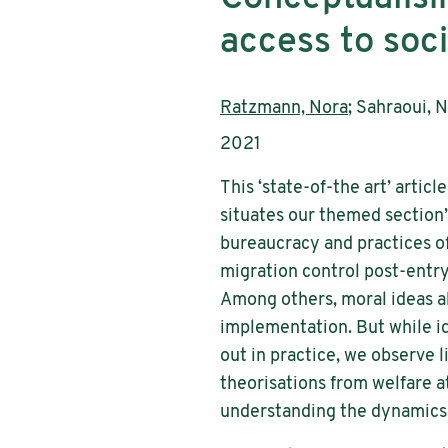
access to soci
AutorInnen:
Ratzmann, Nora
; Sahraoui, 
Publikationsjahr:
2021
This ‘state-of-the art’ artic
situates our themed section’
bureaucracy and practices of
migration control post-entry,
Among others, moral ideas ab
implementation. But while i
out in practice, we observe 
theorisations from welfare a
understanding the dynamics of