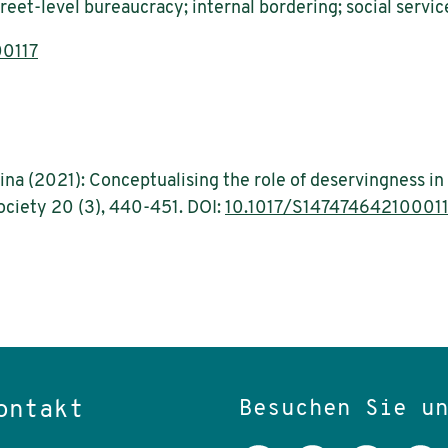
eet-level bureaucracy; internal bordering; social servic
00117
na (2021): Conceptualising the role of deservingness in 
Society 20 (3), 440-451. DOI:
10.1017/S14747464210001
Besuchen Sie u
ontakt