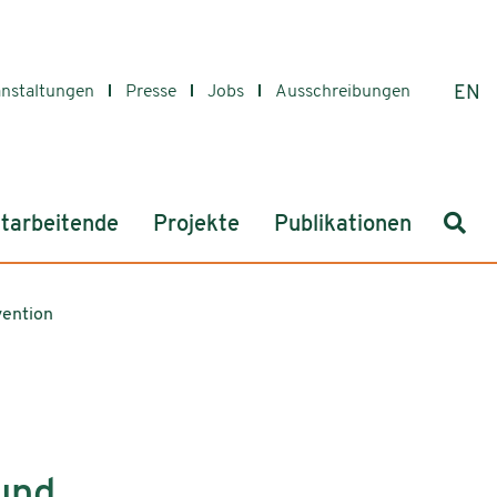
anstaltungen
Presse
Jobs
Ausschreibungen
EN
Such
tarbeitende
Projekte
Publikationen
vention
und