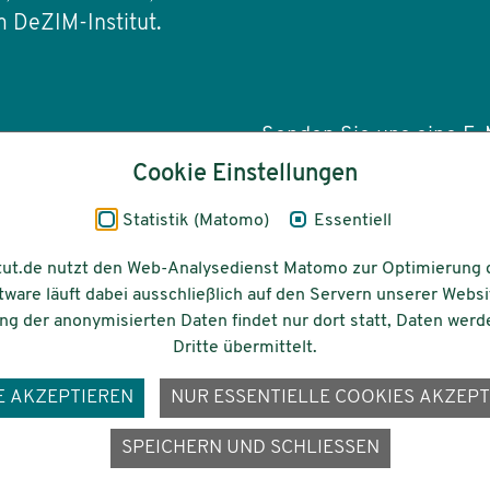
 DeZIM-Institut.
Senden Sie uns eine E-M
Cookie Einstellungen
info(at)dezim-insti
Statistik (Matomo)
Essentiell
tut.de nutzt den Web-Analysedienst Matomo zur Optimierung 
tware läuft dabei ausschließlich auf den Servern unserer Websi
Barrierefreiheit
Gefördert vom
g der anonymisierten Daten findet nur dort statt, Daten werd
Dritte übermittelt.
E AKZEPTIEREN
NUR ESSENTIELLE COOKIES AKZEPT
ons-
SPEICHERN UND SCHLIESSEN