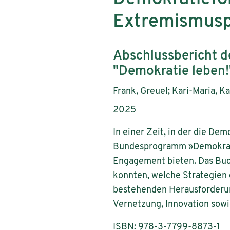
Extremismusp
Untertitel:
Abschlussbericht 
"Demokratie leben
AutorInnen:
Frank, Greuel; Kari-Maria, Kar
Publikationsjahr:
2025
In einer Zeit, in der die De
Bundesprogramm »Demokratie
Engagement bieten. Das Buc
konnten, welche Strategien
bestehenden Herausforderu
Vernetzung, Innovation sowie
ISBN: 978-3-7799-8873-1