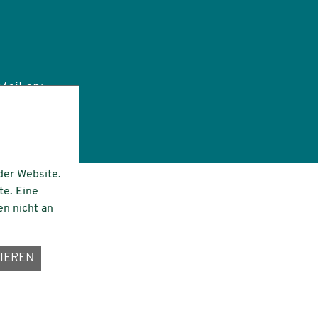
ail an:
tut.de
der Website.
te. Eine
en nicht an
IEREN