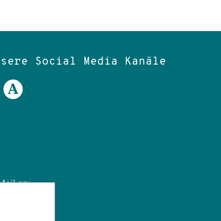
nsere Social Media Kanäle
ail an:
tut.de