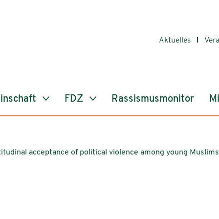
Aktuelles
Ver
inschaft
FDZ
Rassismusmonitor
Mi
titudinal acceptance of political violence among young Muslim