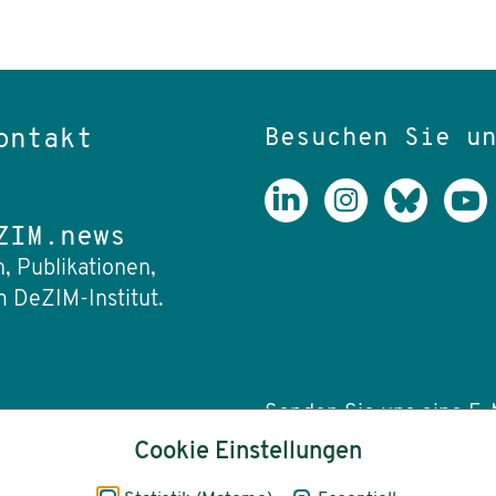
Besuchen Sie u
ontakt
ZIM.news
, Publikationen,
 DeZIM-Institut.
Senden Sie uns eine E-M
Cookie Einstellungen
info(at)dezim-insti