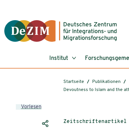
Zum ReadSpeaker webReader springen
Zum Inhalt springen
Zur Navigation springen
Zu Cookie-Einstellungen springen
Institut
Forschungsgeme
Startseite
Publikationen
Devoutness to Islam and the at
Vorlesen
Publikationstyp:
Zeitschriftenartikel