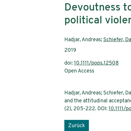
Devoutness to
political vio
AutorInnen:
Hadjar, Andreas;
Schiefer, D
Publikationsjahr:
2019
doi:
10.1111/pops.12508
Open Access
Hadjar, Andreas; Schiefer, D
and the attitudinal acceptan
(2), 205-222. DOI:
10.1111/p
Zurück