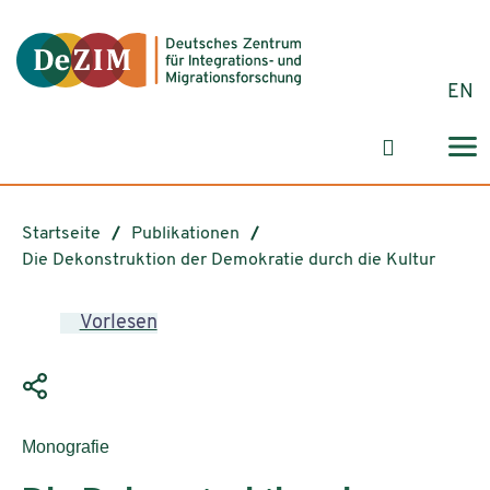
Zum ReadSpeaker webReader springen
Zum Inhalt springen
Zur Navigation springen
Zu Cookie-Einstellungen springen
EN
Suchformu
Startseite
Publikationen
Die Dekonstruktion der Demokratie durch die Kultur
Vorlesen
Publikationstyp:
Monografie