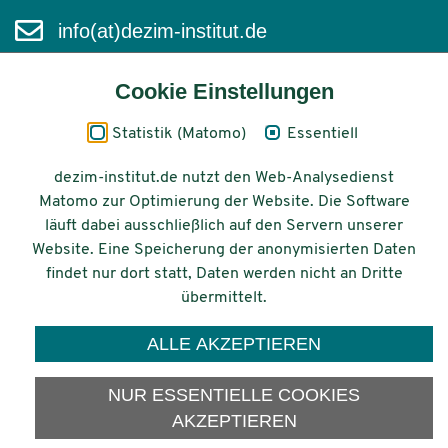
info(at)dezim-institut.de
Cookie Einstellungen
Statistik (Matomo)
Essentiell
Inhalt
dezim-institut.de nutzt den Web-Analysedienst
Impressum
Matomo zur Optimierung der Website. Die Software
läuft dabei ausschließlich auf den Servern unserer
Datenschutz
Website. Eine Speicherung der anonymisierten Daten
findet nur dort statt, Daten werden nicht an Dritte
Barrierefreiheit
übermittelt.
© 2026 Deutsches Zentrum für
ALLE AKZEPTIEREN
Integrations-
und Migrationsforschung DeZIM e.V.
NUR ESSENTIELLE COOKIES
Gefördert vom
AKZEPTIEREN