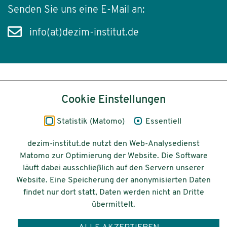
Senden Sie uns eine E-Mail an:
info(at)dezim-institut.de
Inhalt
Cookie Einstellungen
Impressum
Statistik (Matomo)
Essentiell
Datenschutz
dezim-institut.de nutzt den Web-Analysedienst
Matomo zur Optimierung der Website. Die Software
Barrierefreiheit
läuft dabei ausschließlich auf den Servern unserer
Website. Eine Speicherung der anonymisierten Daten
© 2026 Deutsches Zentrum für
findet nur dort statt, Daten werden nicht an Dritte
Integrations-
übermittelt.
und Migrationsforschung DeZIM e.V.