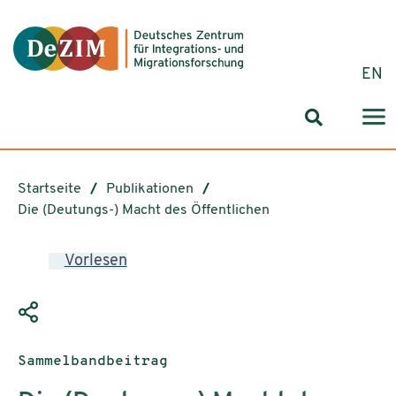
Zum ReadSpeaker webReader springen
Zum Inhalt springen
Zur Navigation springen
Zu Cookie-Einstellungen springen
EN
Suchformul
Startseite
Publikationen
Die (Deutungs-) Macht des Öffentlichen
Vorlesen
Publikationstyp:
Sammelbandbeitrag