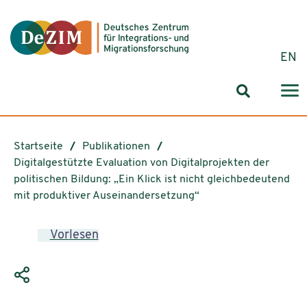
Zum ReadSpeaker webReader springen
Zum Inhalt springen
Zur Navigation springen
Zu Cookie-Einstellungen springen
EN
Suchformul
Startseite
Publikationen
Digitalgestützte Evaluation von Digitalprojekten der
politischen Bildung: „Ein Klick ist nicht gleichbedeutend
mit produktiver Auseinandersetzung“
Vorlesen