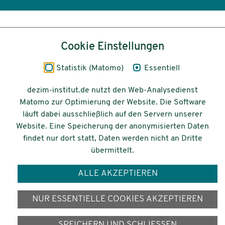
Inhalt
Cookie Einstellungen
Impressum
Statistik (Matomo)
Essentiell
Datenschutz
dezim-institut.de nutzt den Web-Analysedienst
Matomo zur Optimierung der Website. Die Software
Barrierefreiheit
läuft dabei ausschließlich auf den Servern unserer
Website. Eine Speicherung der anonymisierten Daten
© 2026 Deutsches Zentrum für
findet nur dort statt, Daten werden nicht an Dritte
Integrations-
übermittelt.
und Migrationsforschung DeZIM e.V.
ALLE AKZEPTIEREN
Gefördert vom
NUR ESSENTIELLE COOKIES AKZEPTIEREN
SPEICHERN UND SCHLIESSEN