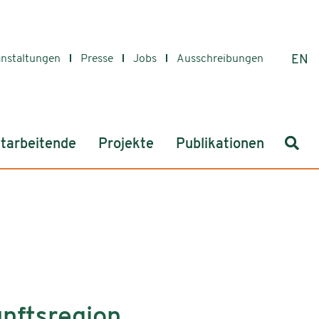
anstaltungen
Presse
Jobs
Ausschreibungen
EN
Such
tarbeitende
Projekte
Publikationen
nftsregion