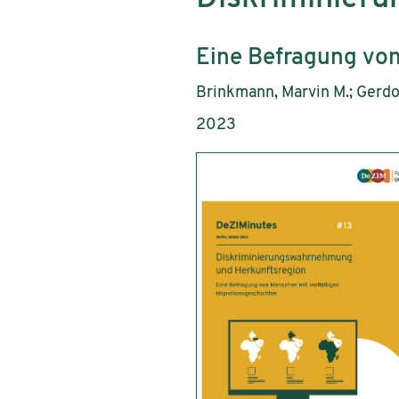
Untertitel:
Eine Befragung von
AutorInnen:
Brinkmann, Marvin M.; Gerdo
Publikationsjahr:
2023