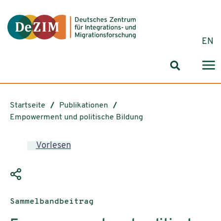
Zum ReadSpeaker webReader springen
Zum Inhalt springen
Zur Navigation springen
Zu Cookie-Einstellungen springen
EN
Suchformul
Startseite
Publikationen
Empowerment und politische Bildung
Vorlesen
Publikationstyp:
Sammelbandbeitrag