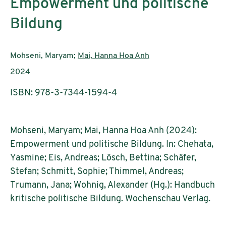
Empowerment und politische
Bildung
AutorInnen:
Mohseni, Maryam;
Mai, Hanna Hoa Anh
Publikationsjahr:
2024
ISBN: 978-3-7344-1594-4
Mohseni, Maryam; Mai, Hanna Hoa Anh (2024):
Empowerment und politische Bildung. In: Chehata,
Yasmine; Eis, Andreas; Lösch, Bettina; Schäfer,
Stefan; Schmitt, Sophie; Thimmel, Andreas;
Trumann, Jana; Wohnig, Alexander (Hg.): Handbuch
kritische politische Bildung. Wochenschau Verlag.