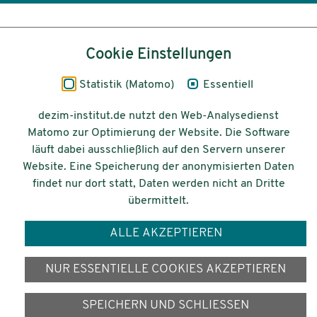
Inhalt
Cookie Einstellungen
Impressum
Statistik (Matomo)
Essentiell
Datenschutz
dezim-institut.de nutzt den Web-Analysedienst
Matomo zur Optimierung der Website. Die Software
Barrierefreiheit
läuft dabei ausschließlich auf den Servern unserer
Website. Eine Speicherung der anonymisierten Daten
© 2026 Deutsches Zentrum für
findet nur dort statt, Daten werden nicht an Dritte
Integrations-
übermittelt.
und Migrationsforschung DeZIM e.V.
ALLE AKZEPTIEREN
Gefördert vom
NUR ESSENTIELLE COOKIES AKZEPTIEREN
SPEICHERN UND SCHLIESSEN