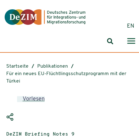
Zum ReadSpeaker webReader springen
Zum Inhalt springen
Zur Navigation springen
Zu Cookie-Einstellungen springen
EN
Suchformul
Startseite
Publikationen
Für ein neues EU-Flüchtlingsschutzprogramm mit der
Türkei
Vorlesen
Publikationstyp:
DeZIM Briefing Notes 9