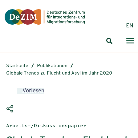
Zum ReadSpeaker webReader springen
Zum Inhalt springen
Zur Navigation springen
Zu Cookie-Einstellungen springen
EN
Suchformul
Startseite
Publikationen
Globale Trends zu Flucht und Asyl im Jahr 2020
Vorlesen
Publikationstyp:
Arbeits-/Diskussionspapier