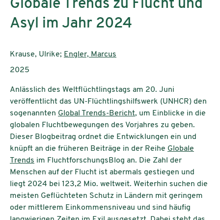
Globale Trends zu Flucht und
Asyl im Jahr 2024
AutorInnen:
Krause, Ulrike;
Engler, Marcus
Publikationsjahr:
2025
Anlässlich des Weltflüchtlingstags am 20. Juni
veröffentlicht das UN-Flüchtlingshilfswerk (UNHCR) den
sogenannten
Global Trends-Bericht
, um Einblicke in die
globalen Fluchtbewegungen des Vorjahres zu geben.
Dieser Blogbeitrag ordnet die Entwicklungen ein und
knüpft an die früheren Beiträge in der Reihe
Globale
Trends
im FluchtforschungsBlog an. Die Zahl der
Menschen auf der Flucht ist abermals gestiegen und
liegt 2024 bei 123,2 Mio. weltweit. Weiterhin suchen die
meisten Geflüchteten Schutz in Ländern mit geringem
oder mittlerem Einkommensniveau und sind häufig
langwierigen Zeiten im Exil ausgesetzt. Dabei steht das