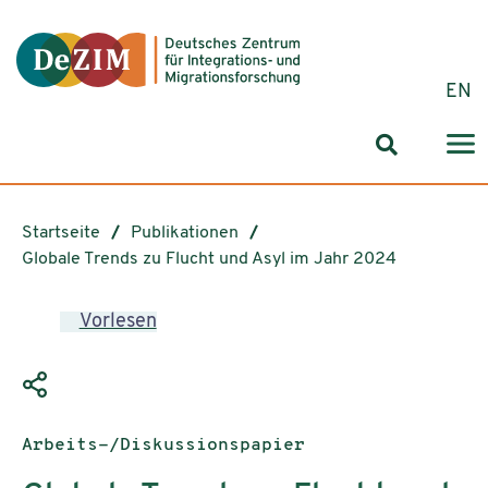
Zum ReadSpeaker webReader springen
Zum Inhalt springen
Zur Navigation springen
Zu Cookie-Einstellungen springen
EN
Suchformul
Startseite
Publikationen
Globale Trends zu Flucht und Asyl im Jahr 2024
Vorlesen
Publikationstyp:
Arbeits-/Diskussionspapier