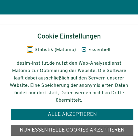
Inhalt
Cookie Einstellungen
Impressum
Statistik (Matomo)
Essentiell
Datenschutz
dezim-institut.de nutzt den Web-Analysedienst
Matomo zur Optimierung der Website. Die Software
Barrierefreiheit
läuft dabei ausschließlich auf den Servern unserer
Website. Eine Speicherung der anonymisierten Daten
© 2026 Deutsches Zentrum für
findet nur dort statt, Daten werden nicht an Dritte
Integrations-
übermittelt.
und Migrationsforschung DeZIM e.V.
ALLE AKZEPTIEREN
Gefördert vom
NUR ESSENTIELLE COOKIES AKZEPTIEREN