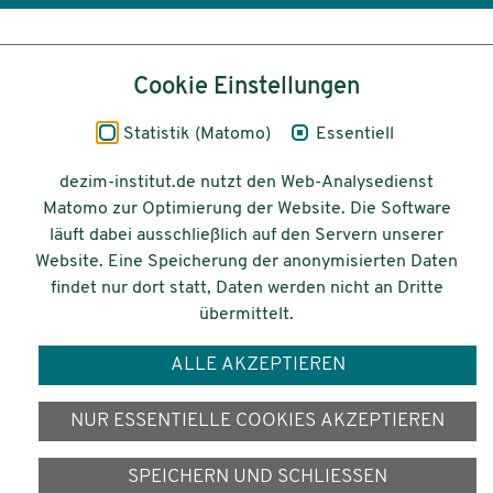
Inhalt
Cookie Einstellungen
Impressum
Statistik (Matomo)
Essentiell
Datenschutz
dezim-institut.de nutzt den Web-Analysedienst
Matomo zur Optimierung der Website. Die Software
Barrierefreiheit
läuft dabei ausschließlich auf den Servern unserer
Website. Eine Speicherung der anonymisierten Daten
© 2026 Deutsches Zentrum für
findet nur dort statt, Daten werden nicht an Dritte
Integrations-
übermittelt.
und Migrationsforschung DeZIM e.V.
ALLE AKZEPTIEREN
Gefördert vom
NUR ESSENTIELLE COOKIES AKZEPTIEREN
SPEICHERN UND SCHLIESSEN