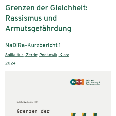
Grenzen der Gleichheit:
Rassismus und
Armutsgefährdung
Untertitel:
NaDiRa-Kurzbericht 1
AutorInnen:
Salikutluk, Zerrin
;
Podkowik, Klara
Publikationsjahr:
2024