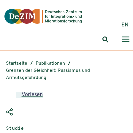
Zum ReadSpeaker webReader springen
Zum Inhalt springen
Zur Navigation springen
Zu Cookie-Einstellungen springen
EN
Suchformul
Startseite
Publikationen
Grenzen der Gleichheit: Rassismus und
Armutsgefährdung
Vorlesen
Publikationstyp:
Studie