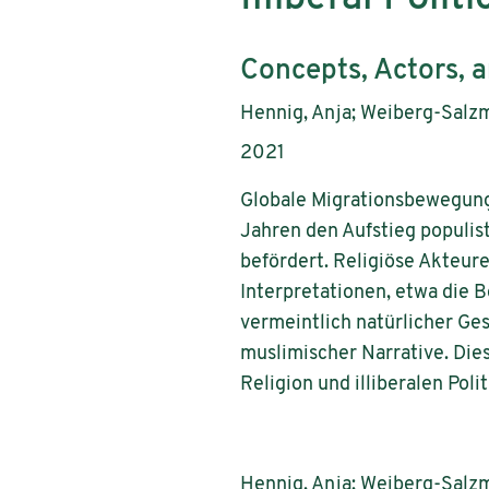
Untertitel:
Concepts, Actors, a
AutorInnen:
Hennig, Anja; Weiberg-Salz
Publikationsjahr:
2021
Globale Migrationsbewegun
Jahren den Aufstieg populis
befördert. Religiöse Akteure
Interpretationen, etwa die B
vermeintlich natürlicher G
muslimischer Narrative. Dies
Religion und illiberalen Pol
Hennig, Anja; Weiberg-Salzma