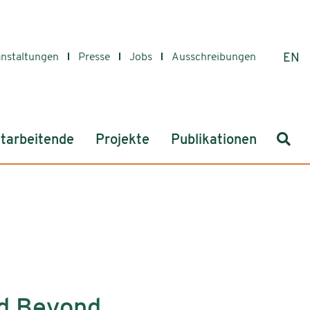
anstaltungen
Presse
Jobs
Ausschreibungen
EN
Such
tarbeitende
Projekte
Publikationen
and Beyond