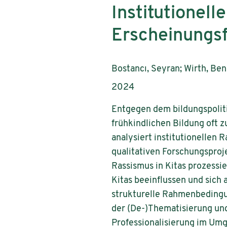
Institutionell
Erscheinungs
AutorInnen:
Bostancı, Seyran; Wirth, Be
Publikationsjahr:
2024
Entgegen dem bildungspolit
frühkindlichen Bildung oft z
analysiert institutionellen 
qualitativen Forschungsproj
Rassismus in Kitas prozessie
Kitas beeinflussen und sich
strukturelle Rahmenbedingun
der (De-)Thematisierung und
Professionalisierung im Umg