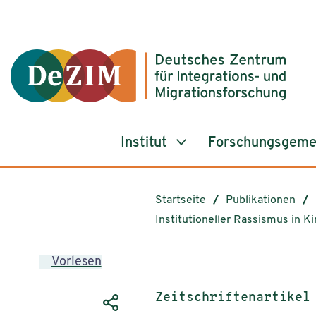
Zum ReadSpeaker webReader springen
Zum Inhalt springen
Zur Navigation springen
Zu Cookie-Einstellungen springen
Institut
Forschungsgeme
Startseite
Publikationen
Institutioneller Rassismus in 
Vorlesen
Publikationstyp:
Zeitschriftenartikel