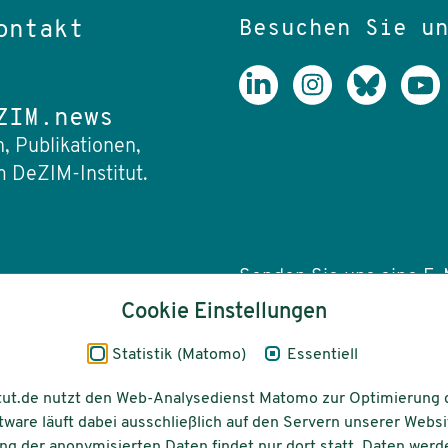
Besuchen Sie u
ontakt
ZIM.news
, Publikationen,
 DeZIM-Institut.
Senden Sie uns eine E-M
Cookie Einstellungen
info(at)dezim-insti
Statistik (Matomo)
Essentiell
tut.de nutzt den Web-Analysedienst Matomo zur Optimierung 
tware läuft dabei ausschließlich auf den Servern unserer Websi
Barrierefreiheit
Gefördert vom
g der anonymisierten Daten findet nur dort statt, Daten werd