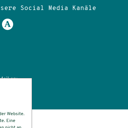
nsere Social Media Kanäle
ail an:
tut.de
der Website.
te. Eine
en nicht an