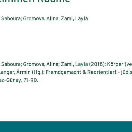
Saboura; Gromova, Alina; Zami, Layla
Saboura; Gromova, Alina; Zami, Layla (2018): Körper (v
 Langer, Ármin (Hg.): Fremdgemacht & Reorientiert - jüd
az-Günay, 71-90.