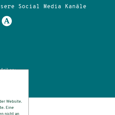
nsere Social Media Kanäle
ail an:
tut.de
der Website.
te. Eine
en nicht an