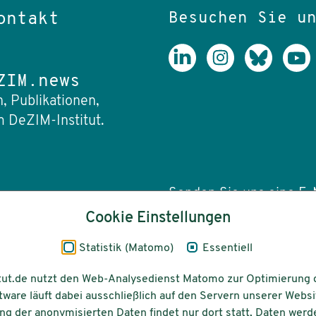
Besuchen Sie u
ontakt
ZIM.news
, Publikationen,
 DeZIM-Institut.
Senden Sie uns eine E-M
Cookie Einstellungen
info(at)dezim-insti
Statistik (Matomo)
Essentiell
tut.de nutzt den Web-Analysedienst Matomo zur Optimierung 
tware läuft dabei ausschließlich auf den Servern unserer Websi
Barrierefreiheit
Gefördert vom
g der anonymisierten Daten findet nur dort statt, Daten werd