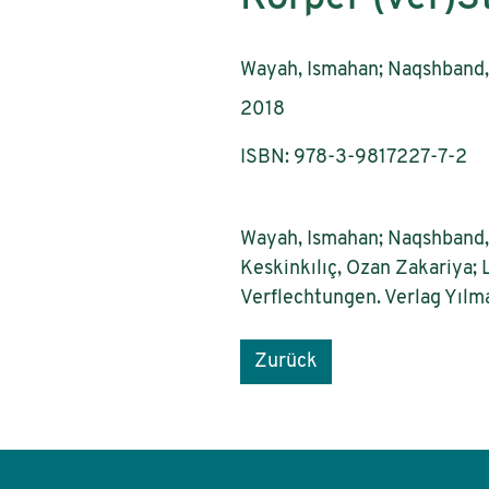
AutorInnen:
Wayah, Ismahan; Naqshband, 
Publikationsjahr:
2018
ISBN: 978-3-9817227-7-2
Wayah, Ismahan; Naqshband, 
Keskinkılıç, Ozan Zakariya;
Verflechtungen. Verlag Yılm
Zurück