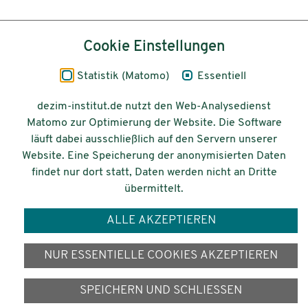
Inhalt
Cookie Einstellungen
Impressum
Statistik (Matomo)
Essentiell
Datenschutz
dezim-institut.de nutzt den Web-Analysedienst
Matomo zur Optimierung der Website. Die Software
Barrierefreiheit
läuft dabei ausschließlich auf den Servern unserer
Website. Eine Speicherung der anonymisierten Daten
© 2026 Deutsches Zentrum für
findet nur dort statt, Daten werden nicht an Dritte
Integrations-
übermittelt.
und Migrationsforschung DeZIM e.V.
ALLE AKZEPTIEREN
Gefördert vom
NUR ESSENTIELLE COOKIES AKZEPTIEREN
SPEICHERN UND SCHLIESSEN