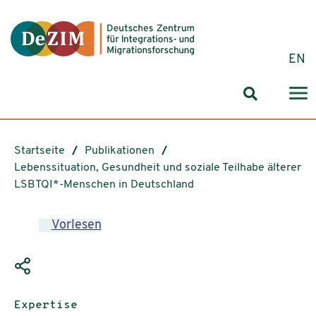
Zum ReadSpeaker webReader springen
Zum Inhalt springen
Zur Navigation springen
Zu Cookie-Einstellungen springen
EN
Suchformul
Startseite
Publikationen
Lebenssituation, Gesundheit und soziale Teilhabe älterer
LSBTQI*-Menschen in Deutschland
Vorlesen
Publikationstyp:
Expertise