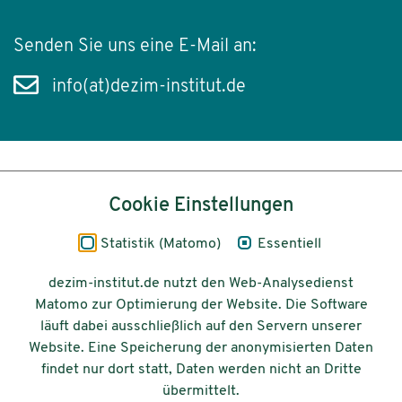
Senden Sie uns eine E-Mail an:
info(at)dezim-institut.de
Inhalt
Cookie Einstellungen
Impressum
Statistik (Matomo)
Essentiell
Datenschutz
dezim-institut.de nutzt den Web-Analysedienst
Matomo zur Optimierung der Website. Die Software
Barrierefreiheit
läuft dabei ausschließlich auf den Servern unserer
Website. Eine Speicherung der anonymisierten Daten
© 2026 Deutsches Zentrum für
findet nur dort statt, Daten werden nicht an Dritte
Integrations-
übermittelt.
und Migrationsforschung DeZIM e.V.