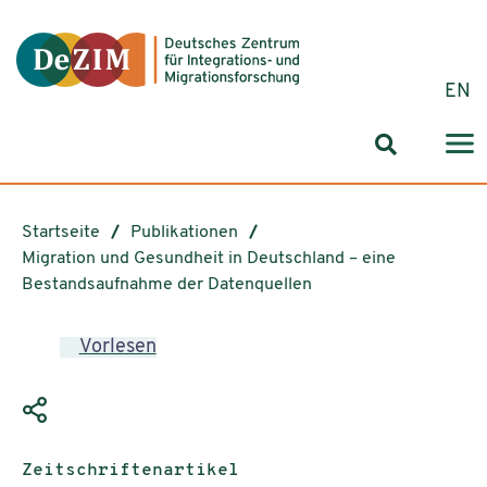
Zum ReadSpeaker webReader springen
Zum Inhalt springen
Zur Navigation springen
Zu Cookie-Einstellungen springen
EN
Suchformul
Startseite
Publikationen
Migration und Gesundheit in Deutschland – eine
Bestandsaufnahme der Datenquellen
Vorlesen
Publikationstyp:
Zeitschriftenartikel