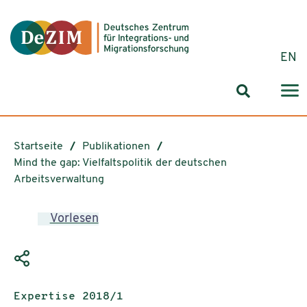
Zum ReadSpeaker webReader springen
Zum Inhalt springen
Zur Navigation springen
Zu Cookie-Einstellungen springen
EN
Suchformul
Startseite
Publikationen
Mind the gap: Vielfaltspolitik der deutschen
Arbeitsverwaltung
Vorlesen
Publikationstyp:
Expertise 2018/1