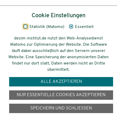
Inhalt
Cookie Einstellungen
Impressum
Statistik (Matomo)
Essentiell
Datenschutz
dezim-institut.de nutzt den Web-Analysedienst
Matomo zur Optimierung der Website. Die Software
Barrierefreiheit
läuft dabei ausschließlich auf den Servern unserer
Website. Eine Speicherung der anonymisierten Daten
© 2026 Deutsches Zentrum für
findet nur dort statt, Daten werden nicht an Dritte
Integrations-
übermittelt.
und Migrationsforschung DeZIM e.V.
ALLE AKZEPTIEREN
Gefördert vom
NUR ESSENTIELLE COOKIES AKZEPTIEREN
SPEICHERN UND SCHLIESSEN