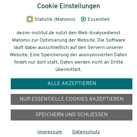
Inhalt
Cookie Einstellungen
Impressum
Statistik (Matomo)
Essentiell
Datenschutz
dezim-institut.de nutzt den Web-Analysedienst
Matomo zur Optimierung der Website. Die Software
Barrierefreiheit
läuft dabei ausschließlich auf den Servern unserer
Website. Eine Speicherung der anonymisierten Daten
© 2026 Deutsches Zentrum für
findet nur dort statt, Daten werden nicht an Dritte
Integrations-
übermittelt.
und Migrationsforschung DeZIM e.V.
ALLE AKZEPTIEREN
Gefördert vom
NUR ESSENTIELLE COOKIES AKZEPTIEREN
SPEICHERN UND SCHLIESSEN
Impressum
Datenschutz