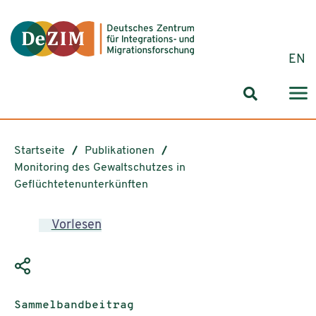
Zum ReadSpeaker webReader springen
Zum Inhalt springen
Zur Navigation springen
Zu Cookie-Einstellungen springen
EN
Suchformul
Startseite
Publikationen
Monitoring des Gewaltschutzes in
Geflüchtetenunterkünften
Vorlesen
Publikationstyp:
Sammelbandbeitrag